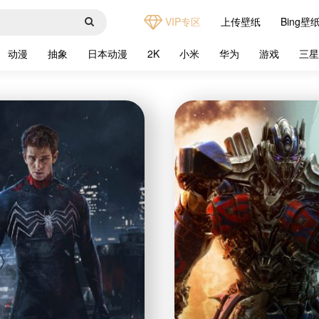
VIP专区
上传壁纸
Bing壁
动漫
抽象
日本动漫
2K
小米
华为
游戏
三