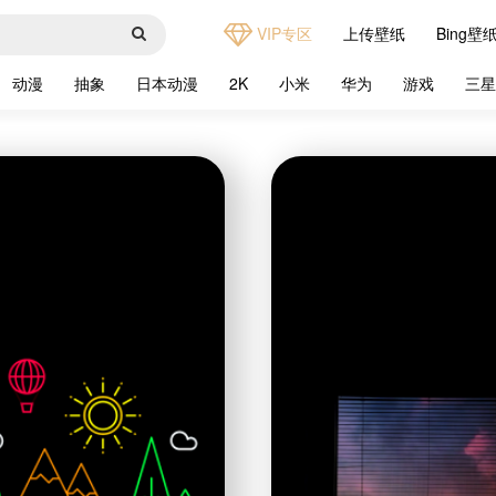
VIP专区
上传壁纸
Bing壁
动漫
抽象
日本动漫
2K
小米
华为
游戏
三