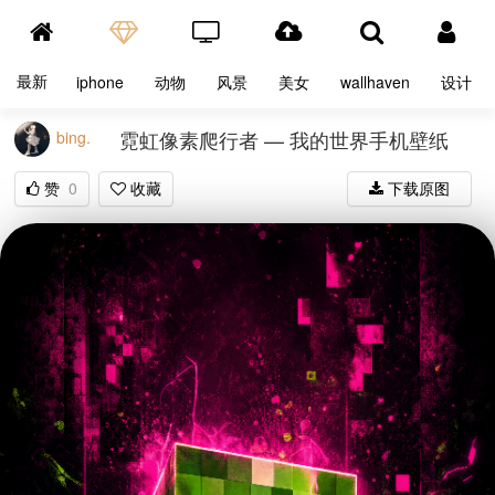
最新
iphone
动物
风景
美女
wallhaven
设计
霓虹像素爬行者 — 我的世界手机壁纸
bing.
赞
0
收藏
下载原图