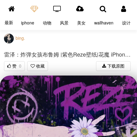
最新
iphone
动物
风景
美女
wallhaven
设计
bing.
雷泽：炸弹女孩布鲁姆 |紫色Reze壁纸|花魔 iPhone 艺术
赞
0
收藏
下载原图