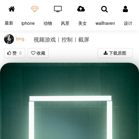
最新
iphone
动物
风景
美女
wallhaven
设计
视频游戏｜控制｜截屏
bing.
赞
0
收藏
下载原图