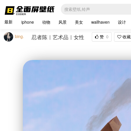
最新
iphone
动物
风景
美女
wallhaven
设计
忍者陈｜艺术品｜女性
bing.
赞
0
收藏