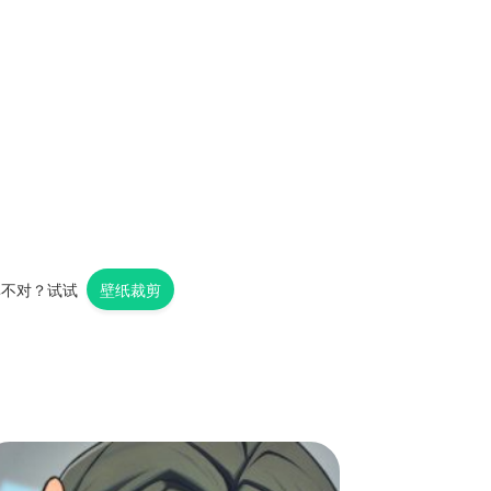
率不对？试试
壁纸裁剪