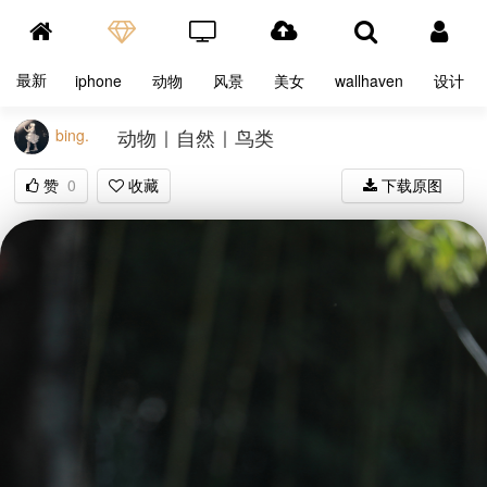
最新
iphone
动物
风景
美女
wallhaven
设计
动物｜自然｜鸟类
bing.
赞
0
收藏
下载原图