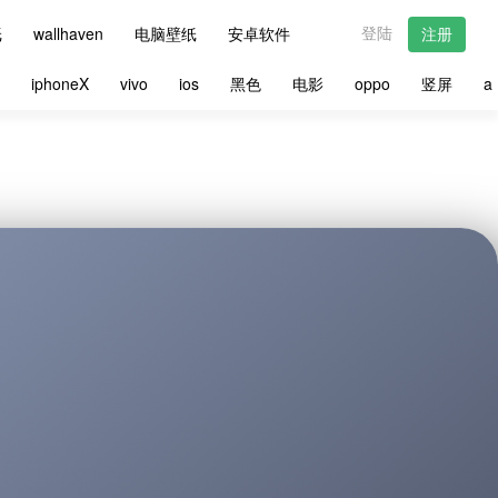
登陆
纸
wallhaven
电脑壁纸
安卓软件
注册
星
iphoneX
vivo
ios
黑色
电影
oppo
竖屏
a