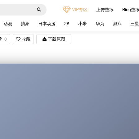
VIP专区
上传壁纸
Bing壁
动漫
抽象
日本动漫
2K
小米
华为
游戏
三
赞
0
收藏
下载原图