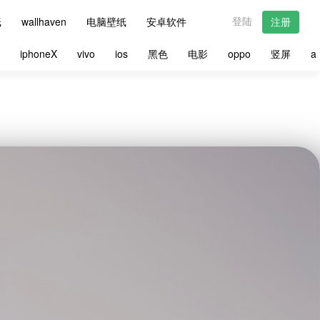
登陆
纸
wallhaven
电脑壁纸
安卓软件
注册
星
iphoneX
vivo
ios
黑色
电影
oppo
竖屏
a